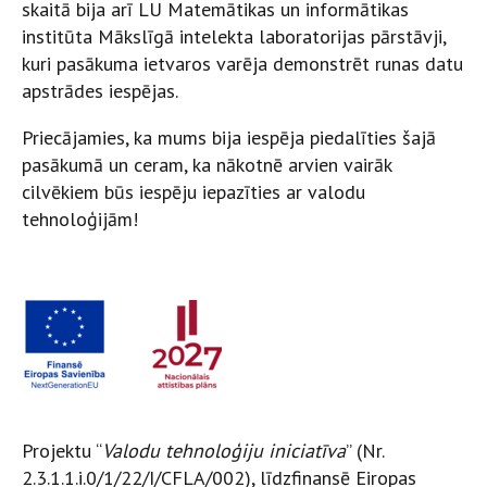
skaitā bija arī LU Matemātikas un informātikas
institūta Mākslīgā intelekta laboratorijas pārstāvji,
kuri pasākuma ietvaros varēja demonstrēt runas datu
apstrādes iespējas.
Priecājamies, ka mums bija iespēja piedalīties šajā
pasākumā un ceram, ka nākotnē arvien vairāk
cilvēkiem būs iespēju iepazīties ar valodu
tehnoloģijām!
Projektu “
Valodu tehnoloģiju iniciatīva
” (Nr.
2.3.1.1.i.0/1/22/I/CFLA/002), līdzfinansē Eiropas